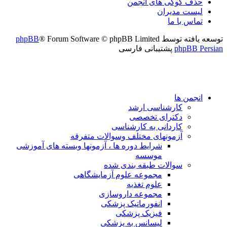
حذف کوکی های انجمن
لیست مدیران
تماس با ما
توسعه یافته توسط
® Forum Software © phpBB Limited
phpBB
phpBB Persian
پشتیبانی فارسی
انجمن ها
کارشناسی ارشد
دکترای تخصصی
کاردانی به کارشناسی
آزمونهای مختلف وسوالات متفرقه
شرایط دوره ها ، آزمونها وبسته های آموزشی
موسسه
سوالات طبقه بندی شده
مجموعه علوم آزمایشگاهی
علوم تغذیه
مجموعه داروسازی
انفورماتیک پزشکی
فیزیک پزشکی
لیسانس به پزشکی