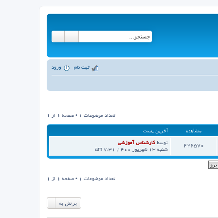
ثبت نام
ورود
تعداد موضوعات 1 • صفحه
1
از
1
مشاهده
آخرین پست
توسط
کارشناس آموزشی
226570
م
شنبه 13 شهریور 1400, 7:31 am
ش
ا
ه
د
ه
ا
تعداد موضوعات 1 • صفحه
1
از
1
خ
ر
ی
ن
پرش به
پ
س
ت