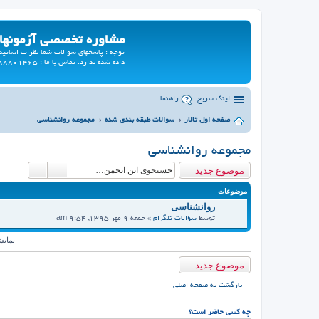
مشاوره تخصصی آزمونها
توجه : پاسخهای سوالات شما نظرات اسات
داده شده ندارد. تماس با ما : 02188801465
لینک سریع
راهنما
صفحه اول تالار
سوالات طبقه بندی شده
مجموعه روانشناسی
مجموعه روانشناسی
موضوع جدید
موضوعات
روانشناسی
توسط
سؤالات تلگرام
» جمعه 9 مهر 1395, 9:54 am
نمای
موضوع جدید
بازگشت به صفحه اصلی
چه کسی حاضر است؟