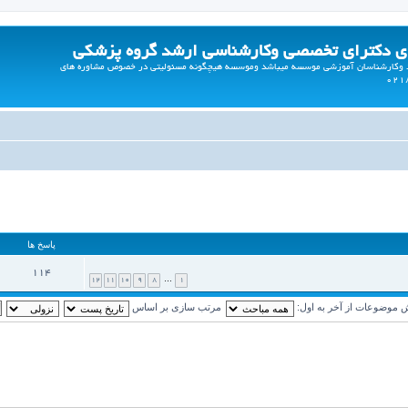
ی دکترای تخصصی وکارشناسی ارشد گروه پزشکی
ید وکارشناسان آموزشی موسسه میباشد وموسسه هیچگونه مسئولیتی در خصوص مشاوره های
پاسخ ها
114
12
11
10
9
8
…
1
ش موضوعات از آخر به اول:
مرتب سازی بر اساس