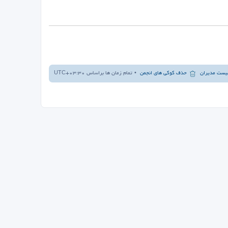
یست مدیران
حذف کوکی های انجمن
تمام زمان ها براساس
UTC+03:30