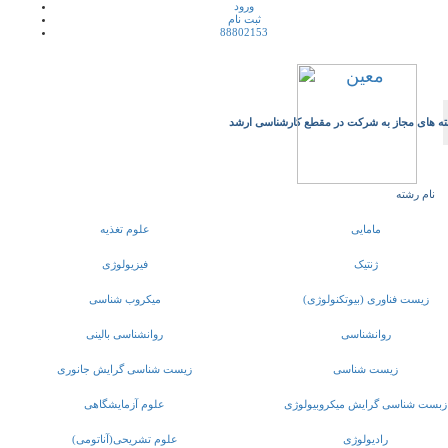
ورود
ثبت نام
88802153
ه های مجاز به شرکت در مقطع کارشناسی ارشد
نام رشته
مامایی
علوم تغذیه
ژنتیک
فیزیولوژی
زیست فناوری (بیوتکنولوژی)
میکروب شناسی
روانشناسی
روانشناسی بالینی
زیست شناسی
زیست شناسی گرایش جانوری
زبست شناسی گرایش میکروبیولوژی
علوم آزمایشگاهی
رادیولوژی
علوم تشریحی(آناتومی)