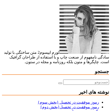
لورم ایپسوم2 متن ساختگی با تولید
سادگی نامفهوم از صنعت چاپ و با استفاده از طراحان گرافیک
است. چاپگرها و متون بلکه روزنامه و مجله در ستون.
جستجو
نوشته های اخیر
رموز موفقیت در تحصیل {بخش سوم}
رموز موفقیت در تحصیل{بخش دوم}