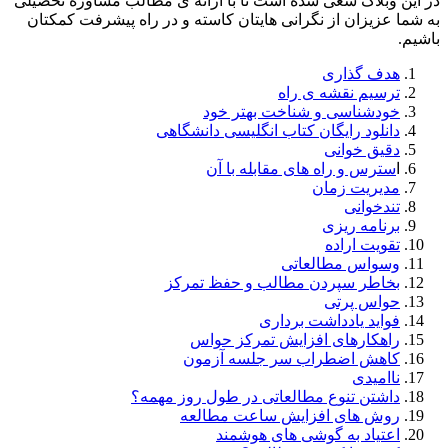
در این وبلاگ سعی شده است تا با ارائه ی مطالب مشاوره تحصیلی
به شما عزیزان از نگرانی هایتان کاسته و در راه پیشرفت کمکتان
باشیم.
هدف گذاری
ترسیم نقشه ی راه
خودشناسی و شناخت بهتر خود
دانلود رایگان کتاب انگلیسی دانشگاهی
دقیق خوانی
ا
سترس و راه های مقابله با آن
مدیریت زمان
تندخوانی
برنامه ریزی
تقویت اراده
وسواس مطالعاتی
بخاطر سپردن مطالب و حفظ تمرکز
حواس پرتی
فواید یادداشت برداری
راهکارهای افزایش تمرکز حواس
کاهش اضطراب سر جلسه آزمون
ناامیدی
داشتن تنوع مطالعاتی در طول روز مهمه؟
روش های افزایش ساعت مطالعه
اعتیاد به گوشی های هوشمند